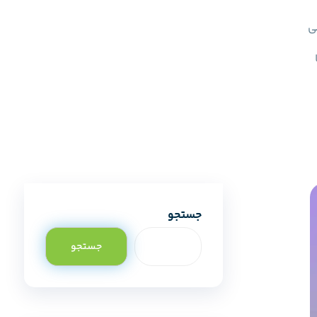
ی
جستجو
جستجو