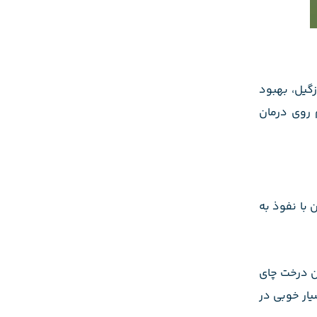
گیل، بهبود
 روی درمان
 با نفوذ به
شده روغن درخت چای
یار خوبی در