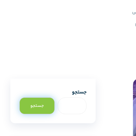
ی
جستجو
جستجو