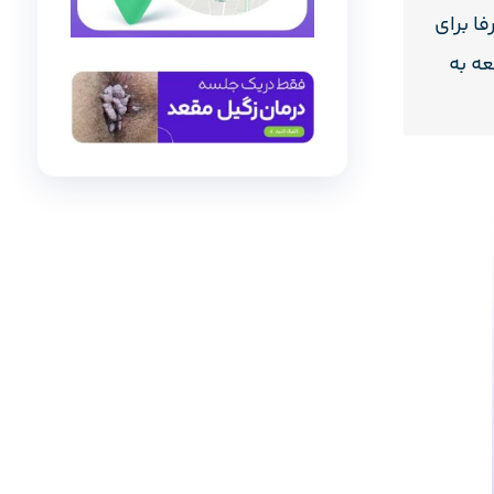
ا برای
عه به