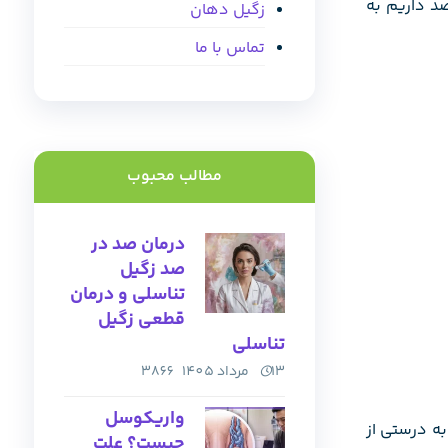
صد داریم به
زگیل دهان
تماس با ما
مطالب محبوب
درمان صد در
صد زگیل
تناسلی و درمان
قطعی زگیل
تناسلی
13 مرداد 1405
3866
واریکوسل
ه درستی از
چیست؟ علت