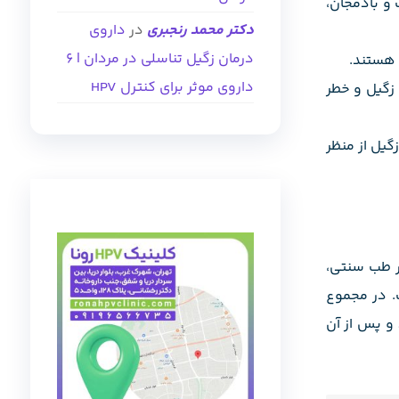
و بادمجان،
دکتر محمد رنجبری
در
داروی
درمان زگیل تناسلی در مردان | ۶
 هستند.
داروی موثر برای کنترل HPV
 زگیل و خطر
گیل از منظر
در طب سنتی،
. در مجموع
و پس از آن