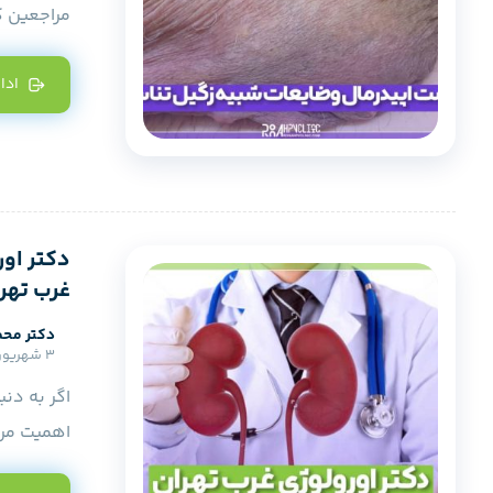
مراجعین کلینیک HPV
ادا
دکتر اور
غرب تهر
دکتر محم
3 شهریور 1404
اگر به دنب
اهمیت مرا