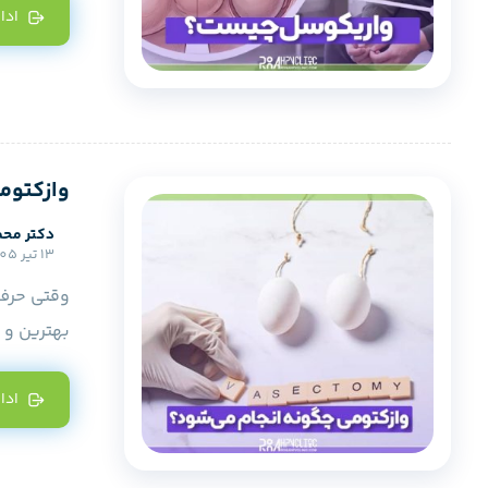
ادا
وازکتومی
دکتر محم
13 تیر 1405
وقتی حرف 
بهترین و م
ادا