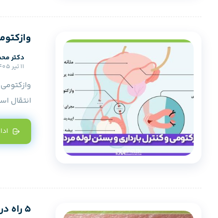
وازکتومی
دکتر محم
11 تیر 1405
وازکتومی 
انتقال اسپ
ادا
5 راه درمان تبخال تناسلی | چطور تبخال را در سه دقیقه رفع کنیم؟