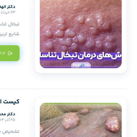
دکتر الهه
23 خرداد 1405
تبخال تنا
شایع ترین 
ادا
کیست اپ
دکتر محم
25 آذر 1404