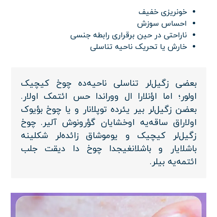
خونریزی خفیف
احساس سوزش
ناراحتی در حین برقراری رابطه جنسی
خارش یا تحریک ناحیه تناسلی
بعضی زگیل‌لر تناسلی ناحیه‌ده چوخ کیچیک
اولور؛ اما اؤنلارا ال ووراندا حس ائتمک اولار.
بعضن زگیل‌لر بیر یئرده توپلانار و یا چوخ بؤیوک
اولاراق ساقه‌یه اوخشایان گؤرونوش آلیر. چوخ
زگیل‌لر کیچیک و یوموشاق زائده‌لر شکلینه
باشلایار و باشلانغیجدا چوخ دا دیقت جلب
ائتمه‌یه بیلر.