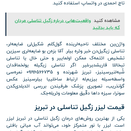
تاج احمدی در واتساپ استفاده کنید.
مشاهده کنید
واقعیت‌هایی درباره زگیل تناسلی مردان
که باید بدانید
واژن‌ین مختلف ناحیه‌لرینده گول‌کلم شکیل‌لی ضایعه‌لر،
تناسلی زیگیل‌دن خبر وئره بیلر. آمّا بزه‌ن بو ضایعه‌لری سیزین
تشخیص ائتمه‌ک ممکن اولماییر و حتی خال یا تناسلی
تبخاللا قاریشدیرىلیر. اگر تناسلی زیگیله یولخماقدان
شُبه‌لنیرسینیز، تبریز شهرنده و ۰۹۱۹۶۵۶۶۷۳۵ نمره‌سی
واسطه‌سیله بیزیم‌له ارتباط ساخلییا بیلرسینیز. عکس
گؤندَریب، تصویری پزشک طرفیندن بررسی ائدیلدی‌کدن
سونرا، سیزه داها دقّیق معلومات وئریله‌جک.
قیمت لیزر زگیل تناسلی در تبریز
یکی از بهترین روش‌های درمان زگیل تناسلی در تبریز لیزر
است. لیزر با نور متمرکز خود، می‌تواند آب میانی بافتی