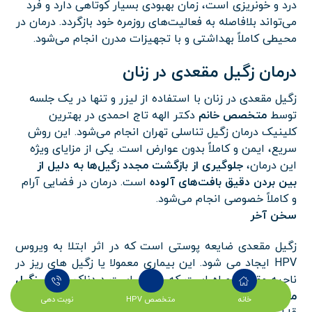
درد و خونریزی است، زمان بهبودی بسیار کوتاهی دارد و فرد
می‌تواند بلافاصله به فعالیت‌های روزمره خود بازگردد. درمان در
محیطی کاملاً بهداشتی و با تجهیزات مدرن انجام می‌شود.
درمان زگیل مقعدی در زنان
زگیل مقعدی در زنان با استفاده از لیزر و تنها در یک جلسه
توسط
متخصص خانم
دکتر الهه تاج احمدی در بهترین
کلینیک درمان زگیل تناسلی تهران انجام می‌شود. این روش
سریع، ایمن و کاملاً بدون عوارض است. یکی از مزایای ویژه
این درمان،
جلوگیری از بازگشت مجدد زگیل‌ها به دلیل از
بین بردن دقیق بافت‌های آلوده
است. درمان در فضایی آرام
و کاملاً خصوصی انجام می‌شود.
سخن آخر
زگیل مقعدی ضایعه پوستی است که در اثر ابتلا به ویروس
HPV ایجاد می شود. این بیماری معمولا یا زگیل های ریز در
ناحیه مقعد همراه است که ممکن است دردناک باشند.
زگیل
مقعدی
فقط از طریق رابطه جنسی و تماس پوست با پوست
خانه
متخصص HPV
نوبت دهی