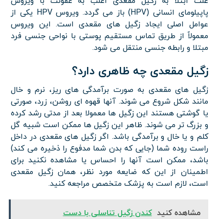
علت ابتلا به زگیل مقعدی اغلب به عفونت با ویروس
پاپیلومای انسانی (HPV) باز می گردد. ویروس HPV یکی از
عوامل اصلی ایجاد زگیل های مقعدی است. این ویروس
معمولاً از طریق تماس مستقیم پوستی با نواحی جنسی فرد
مبتلا و رابطه جنسی منتقل می شود.
زگیل مقعدی چه ظاهری دارد؟
زگیل های مقعدی به صورت برآمدگی های ریز، نرم و خال
مانند شکل شروع می شوند. آنها قهوه ای روشن، زرد، صورتی
یا گوشتی هستند این زگیل ها معمولا بعد از مدتی رشد کرده
و بزرگ تر می شوند. ظاهر این زگیل ها ممکن است شبیه گل
کلم و یا خال و برآمدگی باشد. اگر زگیل های مقعدی در داخل
راست روده شما (جایی که بدن شما مدفوع را ذخیره می کند)
باشد، ممکن است آنها را احساس یا مشاهده نکنید برای
اطمینان از این که ضایعه مورد نظر، همان زگیل مقعدی
است، لازم است به پزشک متخصص مراجعه کنید.
مشاهده کنید
کندن زگیل تناسلی با دست